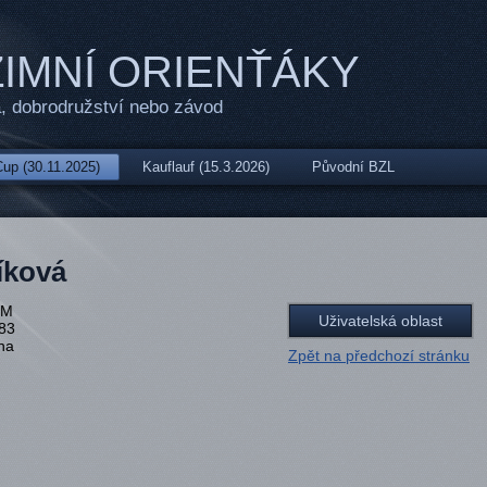
IMNÍ ORIENŤÁKY
, dobrodružství nebo závod
up (30.11.2025)
Kauflauf (15.3.2026)
Původní BZL
íková
BM
Uživatelská oblast
83
na
Zpět na předchozí stránku