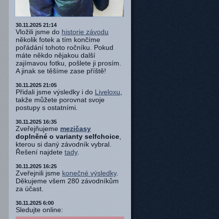
30.11.2025 21:14
Vložili jsme do
historie závodu
několik fotek a tím končíme
pořádání tohoto ročníku. Pokud
máte někdo nějakou další
zajímavou fotku, pošlete ji prosím.
A jinak se těšíme zase příště!
30.11.2025 21:05
Přidali jsme výsledky i do
Liveloxu
,
takže můžete porovnat svoje
postupy s ostatními.
30.11.2025 16:35
Zveřejňujeme
mezičasy
doplněné o varianty selfchoice
,
kterou si daný závodník vybral.
Řešení najdete
tady
.
30.11.2025 16:25
Zveřejnili jsme
konečné výsledky
.
Děkujeme všem 280 závodníkům
za účast.
30.11.2025 6:00
Sledujte online: