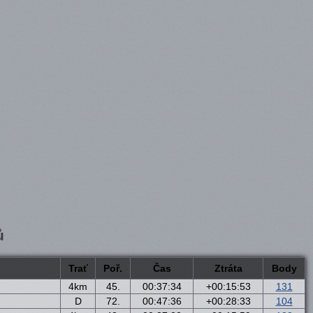
ů
Trať
Poř.
Čas
Ztráta
Body
4km
45.
00:37:34
+00:15:53
131
D
72.
00:47:36
+00:28:33
104