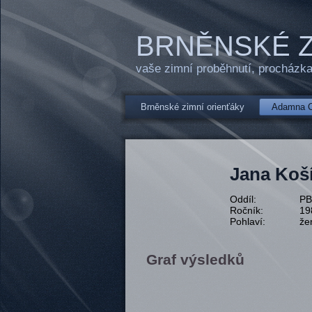
BRNĚNSKÉ Z
vaše zimní proběhnutí, procházka
Brněnské zimní orienťáky
Adamna C
Jana Koš
Oddíl:
P
Ročník:
19
Pohlaví:
že
Graf výsledků