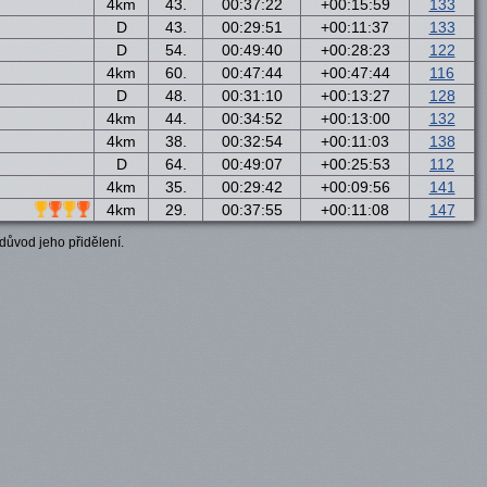
4km
43.
00:37:22
+00:15:59
133
D
43.
00:29:51
+00:11:37
133
D
54.
00:49:40
+00:28:23
122
4km
60.
00:47:44
+00:47:44
116
D
48.
00:31:10
+00:13:27
128
4km
44.
00:34:52
+00:13:00
132
4km
38.
00:32:54
+00:11:03
138
D
64.
00:49:07
+00:25:53
112
4km
35.
00:29:42
+00:09:56
141
4km
29.
00:37:55
+00:11:08
147
důvod jeho přidělení.