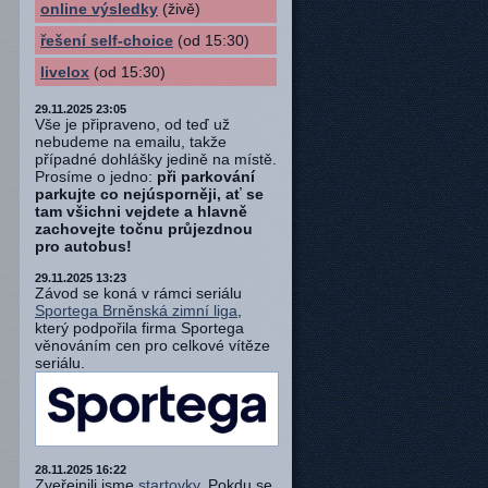
online výsledky
(živě)
řešení self-choice
(od 15:30)
livelox
(od 15:30)
29.11.2025 23:05
Vše je připraveno, od teď už
nebudeme na emailu, takže
případné dohlášky jedině na místě.
Prosíme o jedno:
při parkování
parkujte co nejúsporněji, ať se
tam všichni vejdete a hlavně
zachovejte točnu průjezdnou
pro autobus!
29.11.2025 13:23
Závod se koná v rámci seriálu
Sportega Brněnská zimní liga
,
který podpořila firma Sportega
věnováním cen pro celkové vítěze
seriálu.
28.11.2025 16:22
Zveřejnili jsme
startovky
. Pokdu se