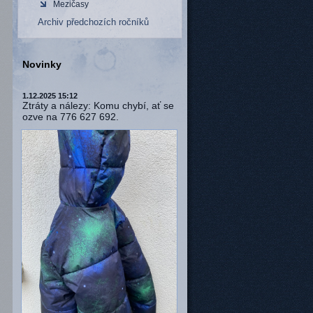
Mezičasy
Archiv předchozích ročníků
Novinky
1.12.2025 15:12
Ztráty a nálezy: Komu chybí, ať se
ozve na 776 627 692.