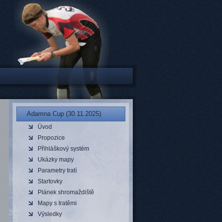
Adamna Cup (30.11.2025)
Úvod
Propozice
Přihláškový systém
Ukázky mapy
Parametry tratí
Startovky
Plánek shromaždiště
Mapy s tratěmi
Výsledky